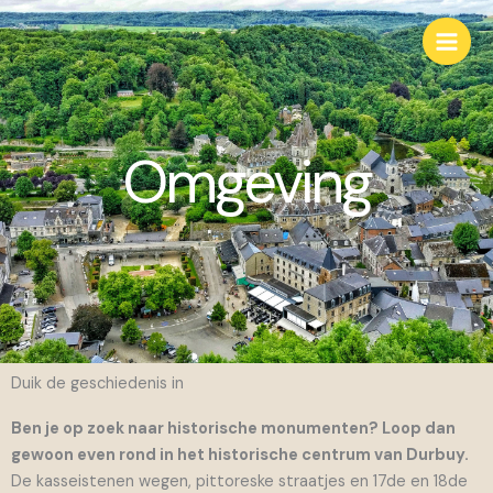
Spring
Main
naar
Men
de
inhoud
Omgeving
Duik de geschiedenis in
Ben je op zoek naar historische monumenten? Loop dan
gewoon even rond in het historische centrum van Durbuy.
De kasseistenen wegen, pittoreske straatjes en 17de en 18de