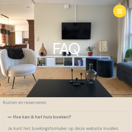
Spring
Main
naar
Men
de
inhoud
FAQ
Kosten en reserveren
Hoe kan ik het huis boeken?
Je kunt het boekingsformulier op deze website invullen.